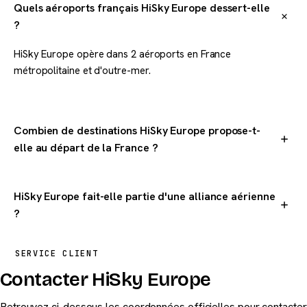
Quels aéroports français HiSky Europe dessert-elle
?
HiSky Europe opère dans 2 aéroports en France
métropolitaine et d'outre-mer.
Combien de destinations HiSky Europe propose-t-
elle au départ de la France ?
HiSky Europe dessert 3 destinations dans le monde au départ
de la France.
HiSky Europe fait-elle partie d'une alliance aérienne
?
HiSky Europe n'est pas membre d'une alliance aérienne
SERVICE CLIENT
majeure.
Contacter HiSky Europe
Retrouvez ci-dessous les coordonnées officielles pour contacter