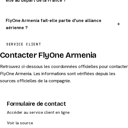
elle au départ de la France ?
FlyOne Armenia dessert 1 destinations dans le monde au
départ de la France.
FlyOne Armenia fait-elle partie d'une alliance
aérienne ?
FlyOne Armenia n'est pas membre d'une alliance aérienne
SERVICE CLIENT
majeure.
Contacter FlyOne Armenia
Retrouvez ci-dessous les coordonnées officielles pour contacter
FlyOne Armenia. Les informations sont vérifiées depuis les
sources officielles de la compagnie.
Formulaire de contact
Accéder au service client en ligne
Voir la source