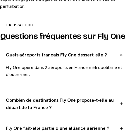
perturbation.
EN PRATIQUE
Questions fréquentes sur Fly One
Quels aéroports français Fly One dessert-elle ?
Fly One opère dans 2 aéroports en France métropolitaine et
d'outre-mer.
Combien de destinations Fly One propose-t-elle au
départ de la France ?
Fly One dessert 1 destinations dans le monde au départ de la
France.
Fly One fait-elle partie d'une alliance aérienne ?