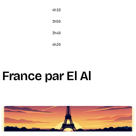
4h10
3h50
3h40
4h20
France par El Al