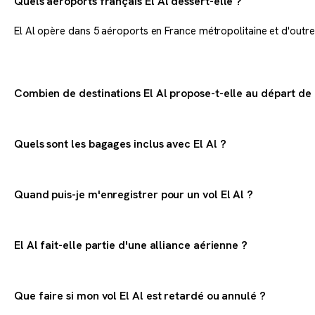
Quels aéroports français El Al dessert-elle ?
El Al opère dans 5 aéroports en France métropolitaine et d'outr
Combien de destinations El Al propose-t-elle au départ de 
El Al dessert 1 destinations dans le monde au départ de la Franc
Quels sont les bagages inclus avec El Al ?
1 petit sac 45x35x20 cm
Quand puis-je m'enregistrer pour un vol El Al ?
poids total 8 kg
Enregistrement en ligne ouvert à partir de 24 h avant le départ.
Les franchises varient selon la classe de voyage et la destination
El Al fait-elle partie d'une alliance aérienne ?
Fermeture 3 h avant le départ.
El Al n'est pas membre d'une alliance aérienne majeure.
L'enregistrement en ligne est recommandé pour gagner du temps à
Que faire si mon vol El Al est retardé ou annulé ?