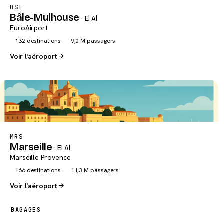
BSL
Bâle-Mulhouse
· El Al
EuroAirport
132 destinations
9,0 M passagers
Voir l'aéroport
MRS
Marseille
· El Al
Marseille Provence
166 destinations
11,3 M passagers
Voir l'aéroport
BAGAGES