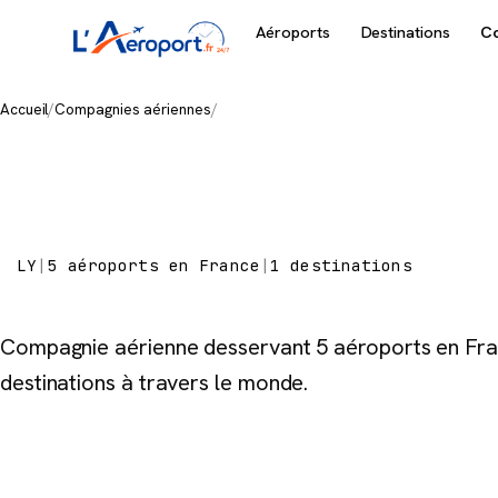
Aéroports
Destinations
C
Accueil
/
Compagnies aériennes
/
El Al
El Al
LY
|
5 aéroports en France
|
1 destinations
Compagnie aérienne desservant 5 aéroports en Fra
destinations à travers le monde.