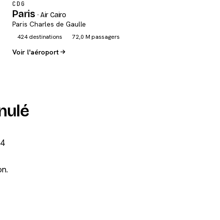
CDG
Paris
· Air Cairo
Paris Charles de Gaulle
424 destinations
72,0 M passagers
Voir l'aéroport
nulé
04
on.