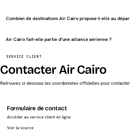
Combien de destinations Air Cairo propose-t-elle au dépar
Air Cairo dessert 2 destinations dans le monde au départ de la F
Air Cairo fait-elle partie d'une alliance aérienne ?
Air Cairo fait partie du groupe EgyptAir.
SERVICE CLIENT
Contacter Air Cairo
Retrouvez ci-dessous les coordonnées officielles pour contacter A
Formulaire de contact
Accéder au service client en ligne
Voir la source