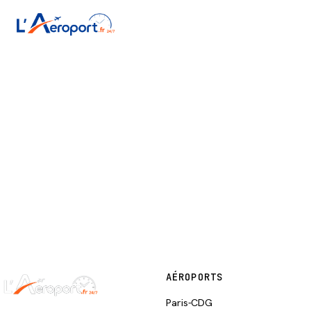
Accueil
/
Aéroports français
/
Faa'a
/
Navettes
Navettes — Faa'a (PPT)
AÉROPORTS
Paris-CDG