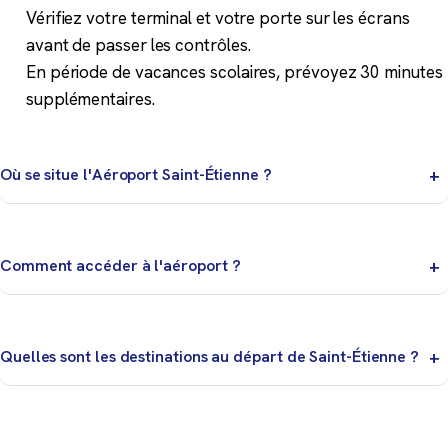
Vérifiez votre terminal et votre porte sur les écrans
avant de passer les contrôles.
En période de vacances scolaires, prévoyez 30 minutes
supplémentaires.
Où se situe l'Aéroport Saint-Étienne ?
Cité du Design, Musée d'Art Moderne, Pilat. À 12 km du
centre.
Comment accéder à l'aéroport ?
Consultez notre page Navettes et accès pour les bus,
taxis et solutions de transport disponibles.
Quelles sont les destinations au départ de Saint-Étienne ?
Les destinations varient selon la saison. Consultez la
page Horaires pour les vols en temps réel.