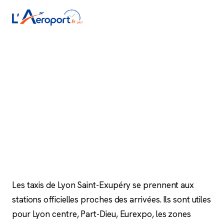
Accueil
/
Aéroports français
/
Aéroport Lyon Saint-Exupéry
/
Taxi
Taxi — Aéroport Lyon
Saint-Exupéry (LYS)
Les taxis de Lyon Saint-Exupéry se prennent aux
stations officielles proches des arrivées. Ils sont utiles
pour Lyon centre, Part-Dieu, Eurexpo, les zones