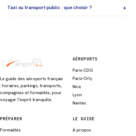
départs très tôt, les familles ou les trajets longue
Taxi ou transport public : que choisir ?
distance.
Transport public si vous voyagez léger et que votre
destination est bien desservie ; taxi/VTC si vous
voulez un trajet direct ou si vous avez beaucoup de
bagages.
AÉROPORTS
Paris-CDG
Paris-Orly
Le guide des aéroports français
: horaires, parkings, transports,
Nice
compagnies et formalités, pour
Lyon
voyager l'esprit tranquille.
Nantes
PRÉPARER
LE GUIDE
Formalités
À propos