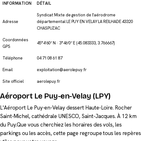
INFORMATION
DÉTAIL
Syndicat Mixte de gestion de l'aérodrome
Adresse
départemental LE PUY EN VELAY LA REILHADE 43320
CHASPUZAC
Coordonnées
45°4′60″ N · 3°46′0″ E
(45.083333, 3.766667)
GPS
Téléphone
04 71 08 61 87
Email
exploitation@aerolepuy.fr
Site officiel
aerolepuy.fr
Aéroport Le Puy-en-Velay (LPY)
L'Aéroport Le Puy-en-Velay dessert Haute-Loire. Rocher
Saint-Michel, cathédrale UNESCO, Saint-Jacques. À 12 km
du Puy.Que vous cherchiez les horaires des vols, les
parkings ou les accès, cette page regroupe tous les repères