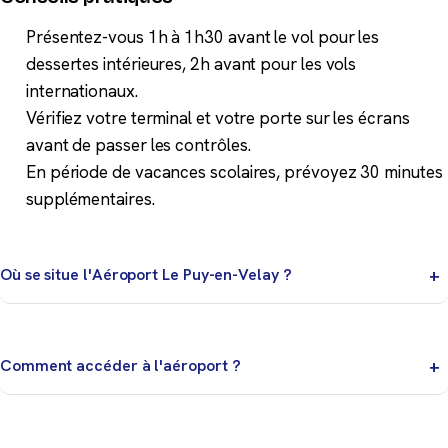
Présentez-vous 1h à 1h30 avant le vol pour les
dessertes intérieures, 2h avant pour les vols
internationaux.
Vérifiez votre terminal et votre porte sur les écrans
avant de passer les contrôles.
En période de vacances scolaires, prévoyez 30 minutes
supplémentaires.
Où se situe l'Aéroport Le Puy-en-Velay ?
Rocher Saint-Michel, cathédrale UNESCO, Saint-
Jacques. À 12 km du Puy.
Comment accéder à l'aéroport ?
Consultez notre page Navettes et accès pour les bus,
taxis et solutions de transport disponibles.