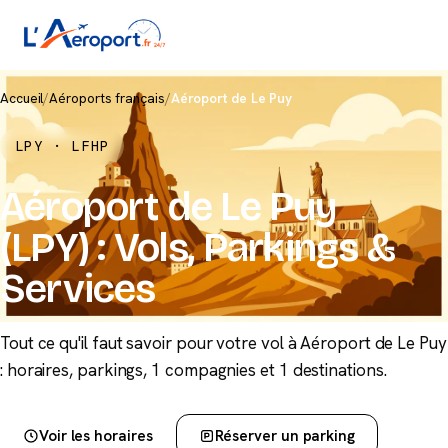
Accueil
/
Aéroports français
/
Aéroport de Le Puy
LPY · LFHP
Aéroport de Le Puy
(LPY) : Vols, Parkings &
Services
Tout ce qu'il faut savoir pour votre vol à Aéroport de Le Puy
: horaires, parkings, 1 compagnies et 1 destinations.
Voir les horaires
Réserver un parking