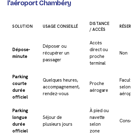
l'aéroport Chambéry
DISTANCE
SOLUTION
USAGE CONSEILLÉ
RÉSERVA
/ ACCÈS
Accès
Déposer ou
Dépose-
direct ou
récupérer un
Non
minute
proche
passager
terminal
Parking
Quelques heures,
Facultati
courte
Proche
accompagnement,
selon
durée
aérogare
rendez-vous
aéroport
officiel
Parking
À pied ou
longue
Séjour de
navette
Conseill
durée
plusieurs jours
selon
officiel
zone