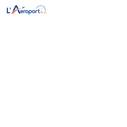
P
Accueil
/
Aéroports français
/
Chambéry Savoie Mont Blanc
/
Parking
Parking — Chambéry
Savoie Mont Blanc
(CMF)
🅿️ Réserver mon parking