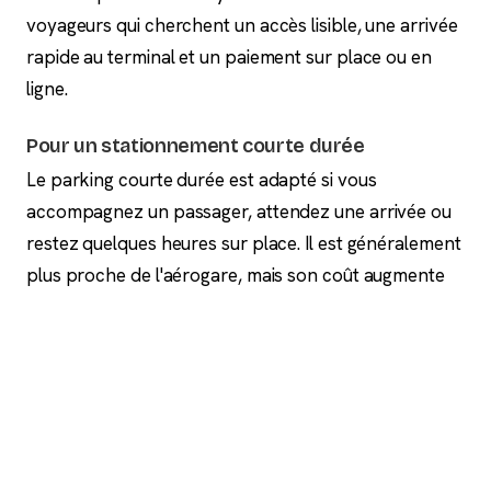
voyageurs qui cherchent un accès lisible, une arrivée
rapide au terminal et un paiement sur place ou en
ligne.
Pour un stationnement courte durée
Le parking courte durée est adapté si vous
accompagnez un passager, attendez une arrivée ou
restez quelques heures sur place. Il est généralement
plus proche de l'aérogare, mais son coût augmente
vite si le véhicule reste plusieurs heures.
Pour un séjour de plusieurs jours
Pour un voyage de plusieurs jours, regardez en
priorité les offres longue durée. Elles sont souvent
plus éloignées du terminal, mais plus adaptées au