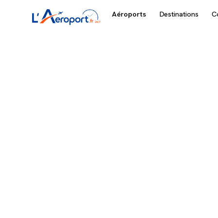
Aéroports
Destinations
C
Accueil
/
Aéroports français
/
Aéroport Bordeaux-Mérignac
/
Na
Navettes et tr
— Aéroport Bo
Mérignac (BOD