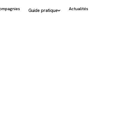
ompagnies
Actualités
Guide pratique
vettes
ansports
rdeaux-
)