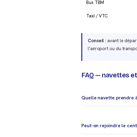
Bus TBM
Taxi / VTC
Conseil :
avant le départ,
l’aéroport ou du transpo
FAQ — navettes et
Quelle navette prendre 
Commencez par vérifier T
plus simples.
Peut-on rejoindre le cen