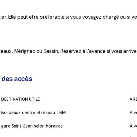
r. Elle peut être préférable si vous voyagez chargé ou si vo
aux, Mérignac ou Bassin. Réservez à l’avance si vous arrive
 des accès
DESTINATION UTILE
À R
Bordeaux centre et réseau TBM
À v
gare Saint-Jean selon horaires
À v