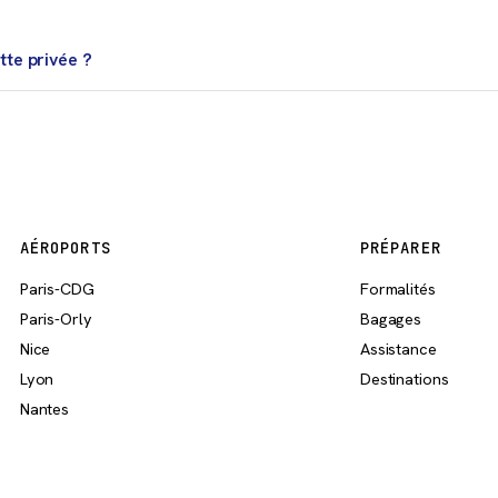
ajet dépend beaucoup de l’horaire, des correspondances et du trafic
tte privée ?
 arrivée tardive, un départ très tôt, une famille, beaucoup de bagag
AÉROPORTS
PRÉPARER
Paris-CDG
Formalités
Paris-Orly
Bagages
Nice
Assistance
Lyon
Destinations
Nantes