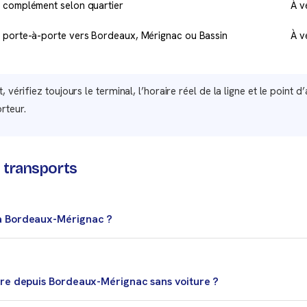
complément selon quartier
À v
porte-à-porte vers Bordeaux, Mérignac ou Bassin
À v
 vérifiez toujours le terminal, l’horaire réel de la ligne et le point d’
rteur.
 transports
à Bordeaux-Mérignac ?
ram A et Navette 30’Direct. Si l’horaire ne convient pas, taxi, VTC 
tre depuis Bordeaux-Mérignac sans voiture ?