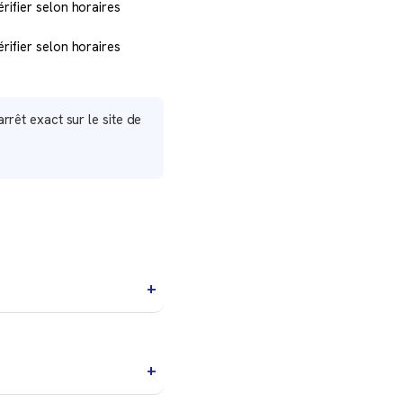
érifier selon horaires
érifier selon horaires
arrêt exact sur le site de
ou navette privée seront