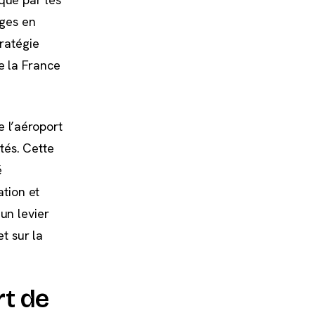
ages en
tratégie
e la France
e l’aéroport
tés. Cette
é
tion et
un levier
t sur la
rt de