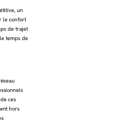
titive, un
 le confort
mps de trajet
 le temps de
 réseau
essionnels
 de ces
ment hors
es