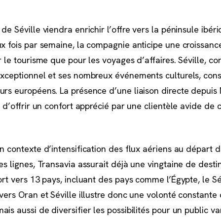
de Séville viendra enrichir l’offre vers la péninsule ibéri
ux fois par semaine, la compagnie anticipe une croissanc
r le tourisme que pour les voyages d’affaires. Séville, c
exceptionnel et ses nombreux événements culturels, cons
urs européens. La présence d’une liaison directe depuis 
t d’offrir un confort apprécié par une clientèle avide de
n contexte d’intensification des flux aériens au départ d
es lignes, Transavia assurait déjà une vingtaine de desti
ort vers 13 pays, incluant des pays comme l’Égypte, le S
vers Oran et Séville illustre donc une volonté constante
is aussi de diversifier les possibilités pour un public var