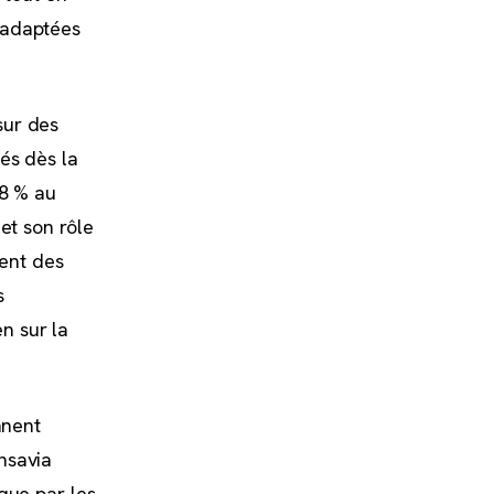
 adaptées
sur des
és dès la
48 % au
et son rôle
ent des
s
n sur la
nnent
nsavia
que par les