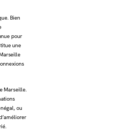
que. Bien
e
onnue pour
titue une
Marseille
 connexions
e Marseille.
nations
énégal, ou
 d’améliorer
ié.