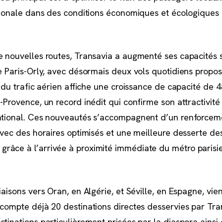
ationale dans des conditions économiques et écologiques
e nouvelles routes, Transavia a augmenté ses capacités 
ue Paris-Orly, avec désormais deux vols quotidiens propos
n du trafic aérien affiche une croissance de capacité de 
-Provence, un record inédit qui confirme son attractivité 
national. Ces nouveautés s’accompagnent d’un renforcem
avec des horaires optimisés et une meilleure desserte de
râce à l’arrivée à proximité immédiate du métro parisie
iaisons vers Oran, en Algérie, et Séville, en Espagne, vie
 compte déjà 20 destinations directes desservies par Tra
tinations particulièrement prisées par la diaspora ainsi 