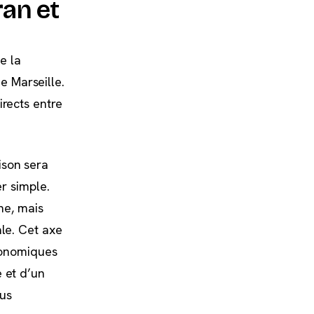
ran et
e la
e Marseille.
irects entre
ison sera
er simple.
ne, mais
ale. Cet axe
économiques
e et d’un
lus