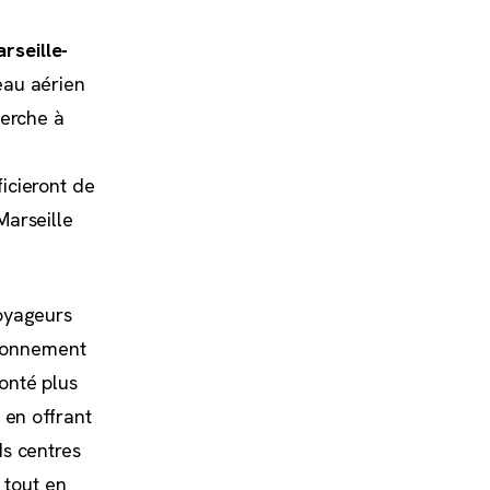
rseille-
eau aérien
herche à
icieront de
Marseille
voyageurs
rayonnement
onté plus
 en offrant
ds centres
 tout en