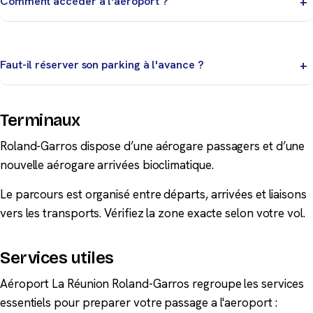
Comment accéder à l'aéroport ?
métropole, l'océan Indien et les liaisons régionales.
Bus Car Jaune et Citalis depuis le pôle transports,
taxis et parkings.
Faut-il réserver son parking à l'avance ?
Oui, surtout en période de vacances et pour les
stationnements de plusieurs jours. La réservation en
Terminaux
ligne garantit une place et le meilleur tarif.
Roland-Garros dispose d’une aérogare passagers et d’une
nouvelle aérogare arrivées bioclimatique.
Le parcours est organisé entre départs, arrivées et liaisons
vers les transports. Vérifiez la zone exacte selon votre vol.
Services utiles
Aéroport La Réunion Roland-Garros regroupe les services
essentiels pour preparer votre passage a l'aeroport :