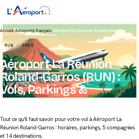
Accueil
/
Aéroports français
/
Aéroport La Réunion Roland-Garros
RUN · FMEE
Aéroport La Réunion
Roland-Garros (RUN) :
Vols, Parkings &
Services
Tout ce qu'il faut savoir pour votre vol à Aéroport La
Réunion Roland-Garros : horaires, parkings, 5 compagnies
et 14 destinations.