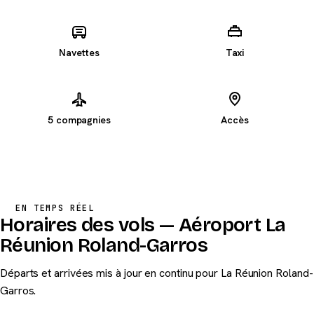
Navettes
Taxi
5 compagnies
Accès
2 VOLS EN COURS
↑
↑
AF 643
Paris
BF 703
Paris
EN TEMPS RÉEL
Horaires des vols — Aéroport La
Réunion Roland-Garros
Départs et arrivées mis à jour en continu pour La Réunion Roland-
Garros.