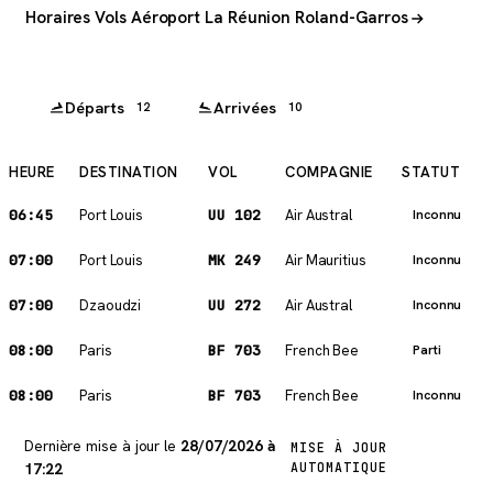
Horaires Vols Aéroport La Réunion Roland-Garros
Départs
Arrivées
12
10
HEURE
DESTINATION
VOL
COMPAGNIE
STATUT
06:45
Port Louis
UU 102
Air Austral
Inconnu
07:00
Port Louis
MK 249
Air Mauritius
Inconnu
07:00
Dzaoudzi
UU 272
Air Austral
Inconnu
08:00
Paris
BF 703
French Bee
Parti
08:00
Paris
BF 703
French Bee
Inconnu
Dernière mise à jour le
28/07/2026 à
MISE À JOUR
17:22
AUTOMATIQUE