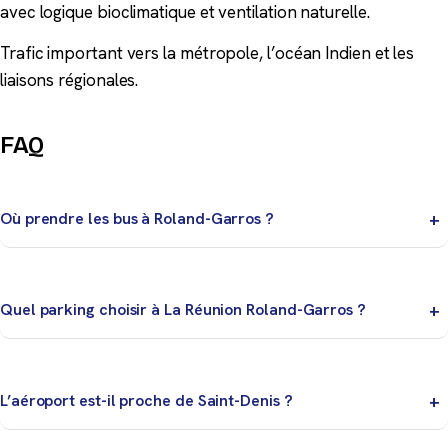
avec logique bioclimatique et ventilation naturelle.
Trafic important vers la métropole, l’océan Indien et les
liaisons régionales.
FAQ
Où prendre les bus à Roland-Garros ?
Le pôle transports en commun se situe près de
l’aérogare. Vérifiez la ligne et l’horaire selon votre
Quel parking choisir à La Réunion Roland-Garros ?
destination.
Le choix dépend de la durée : dépose,
accompagnement, courte durée ou stationnement de
L’aéroport est-il proche de Saint-Denis ?
plusieurs jours.
Oui, il dessert directement Saint-Denis et le nord de